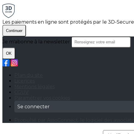
Les paiements en ligne sont protégés par le 3D-Secure
Continuer
Je m'abonne à la newsletter
OK
Plan du site
Licences
Mentions légales
CGUV
Paramétrer vos cookies
Se connecter
Propulsé par AssoConnect, le logiciel des associati