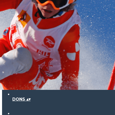
Exporter les lignes sélectionnées
Exporter toutes les colonnes
Exporter uniquement les colonnes affichées
Menu
Ajoutez un logo, un bouton, des réseaux sociaux
Cliquez pour éditer
PAYS
INSC
DONS
▴
▾