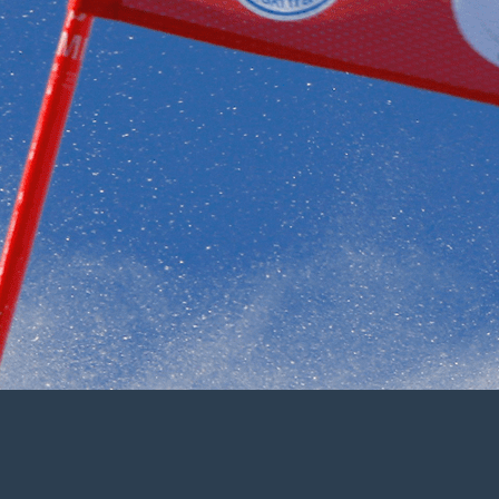
 VOIRONNAIS SKI CLUB
▴
▾
RIPTIONS
▴
▾